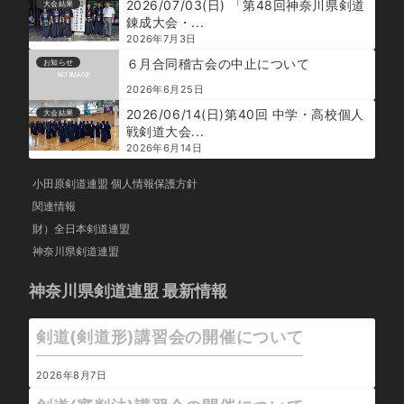
2026/07/03(日) 「第48回神奈川県剣道
大会結果
錬成大会・...
2026年7月3日
６月合同稽古会の中止について
お知らせ
2026年6月25日
2026/06/14(日)第40回 中学・高校個人
大会結果
戦剣道大会...
2026年6月14日
小田原剣道連盟 個人情報保護方針
関連情報
財）全日本剣道連盟
神奈川県剣道連盟
神奈川県剣道連盟 最新情報
剣道(剣道形)講習会の開催について
2026年8月7日