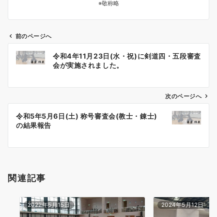
※敬称略
前のページへ
投
令和4年11月23日(水・祝)に剣道四・五段審査
稿
会が実施されました。
ナ
ビ
ゲ
次のページへ
ー
令和5年5月6日(土) 称号審査会(教士・錬士)
シ
の結果報告
ョ
ン
関連記事
2022年5月15日
2024年5月12日