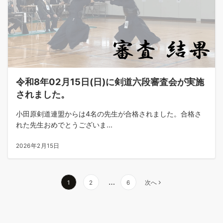
令和8年02月15日(日)に剣道六段審査会が実施
されました。
小田原剣道連盟からは4名の先生が合格されました。合格さ
れた先生おめでとうございま...
2026年2月15日
投
…
1
2
6
次へ
稿
の
ペ