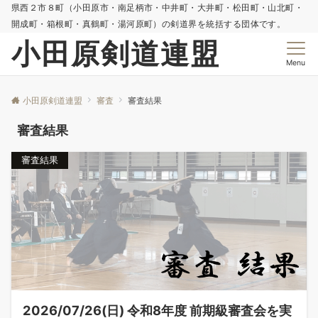
県西２市８町（小田原市・南足柄市・中井町・大井町・松田町・山北町・
開成町・箱根町・真鶴町・湯河原町）の剣道界を統括する団体です。
小田原剣道連盟
Menu
小田原剣道連盟
審査
審査結果
審査結果
審査結果
2026/07/26(日) 令和8年度 前期級審査会を実