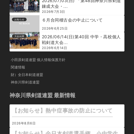
2026/07/03(日) 「第48回神奈川県剣道
錬成大会・...
2026年7月3日
６月合同稽古会の中止について
お知らせ
2026年6月25日
2026/06/14(日)第40回 中学・高校個人
大会結果
戦剣道大会...
2026年6月14日
小田原剣道連盟 個人情報保護方針
関連情報
財）全日本剣道連盟
神奈川県剣道連盟
神奈川県剣道連盟 最新情報
【お知らせ】熱中症事故の防止について
2026年8月6日
【お知らせ】全日本剣道選手権 小中学生