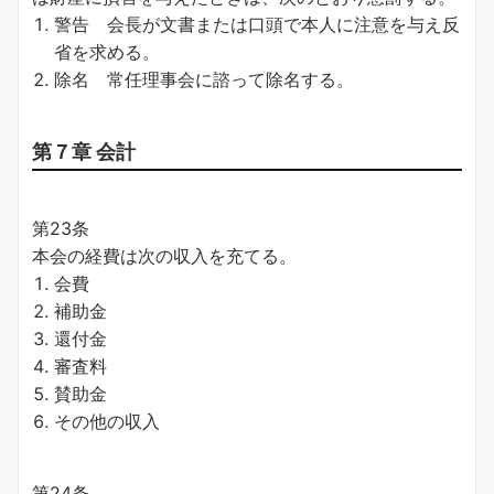
警告 会長が文書または口頭で本人に注意を与え反
省を求める。
除名 常任理事会に諮って除名する。
第７章 会計
第23条
本会の経費は次の収入を充てる。
会費
補助金
還付金
審査料
賛助金
その他の収入
第24条