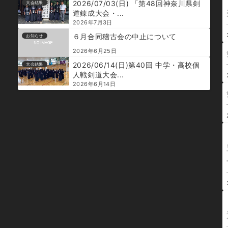
2026/07/03(日) 「第48回神奈川県剣
大会結果
道錬成大会・...
2026年7月3日
６月合同稽古会の中止について
お知らせ
2026年6月25日
2026/06/14(日)第40回 中学・高校個
大会結果
人戦剣道大会...
2026年6月14日