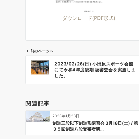
ダウンロード(PDF形式)
前のページへ
投
2023/02/26(日) 小田原スポーツ会館
稿
にて令和4年度後期 級審査会を実施しま
ナ
した。
ビ
ゲ
ー
関連記事
シ
ョ
2023年1月23日
ン
剣道三段以下剣道形講習会 3月18日(土) / 第
３５回剣道八段受審者研…