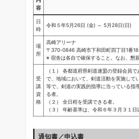
容
日
令和５年5月26日 (金) ～ 5月28日(日)
時
高崎アリーナ
場
〒370-0846 高崎市下和田町四丁目1番
所
※ 宿舎は各自で確保すること。なお、懇
（１） 各都道府県剣道連盟の登録会員
受
で、地域において、剣道活動を実施して
講
等で、剣道の実践的指導に当っている指
資
る者。
格
（２） 全日程を受講できる者。
（３） 年齢基準は、令和６年３月３１日
通知書／申込書