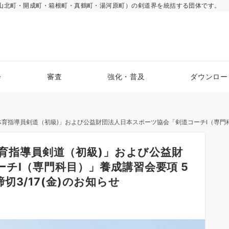
山北町・開成町・箱根町・真鶴町・湯河原町）の剣道界を統括する団体です。
会
審査
強化・普及
ダウンロー
育指導員剣道（初級)」および公益財団法人日本スポーツ協会「剣道コーチⅠ（専門科目）」養成講習会要
体育指導員剣道（初級)」および公益財
チⅠ（専門科目）」養成講習会要項 5
込締切3/17(金)のお知らせ