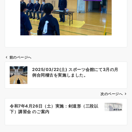
前のページへ
投
2025/03/22(土) スポーツ会館にて3月の月
稿
例合同稽古を実施しました。
ナ
ビ
ゲ
次のページへ
ー
令和7年4月26日（土）実施：剣道形（三段以
シ
下）講習会 のご案内
ョ
ン