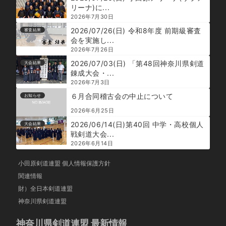
リーナ)に...
2026年7月30日
2026/07/26(日) 令和8年度 前期級審査
審査結果
会を実施し...
2026年7月26日
2026/07/03(日) 「第48回神奈川県剣道
大会結果
錬成大会・...
2026年7月3日
６月合同稽古会の中止について
お知らせ
2026年6月25日
2026/06/14(日)第40回 中学・高校個人
大会結果
戦剣道大会...
2026年6月14日
小田原剣道連盟 個人情報保護方針
関連情報
財）全日本剣道連盟
神奈川県剣道連盟
神奈川県剣道連盟 最新情報