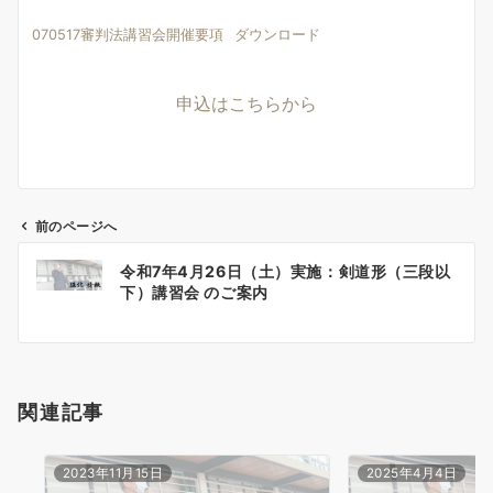
070517審判法講習会開催要項
ダウンロード
申込はこちらから
前のページへ
投
令和7年4月26日（土）実施：剣道形（三段以
稿
下）講習会 のご案内
ナ
ビ
ゲ
ー
関連記事
シ
ョ
ン
2023年11月15日
2025年4月4日