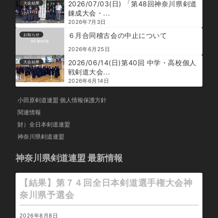
2026/07/03(日) 「第48回神奈川県剣道
大会結果
錬成大会・...
2026年7月3日
６月合同稽古会の中止について
お知らせ
2026年6月25日
2026/06/14(日)第40回 中学・高校個人
大会結果
戦剣道大会...
2026年6月14日
小田原剣道連盟 個人情報保護方針
関連情報
財）全日本剣道連盟
神奈川県剣道連盟
神奈川県剣道連盟 最新情報
【結果】第７４回全日本剣道選手権大会神
奈川県予選会
2026年8月8日