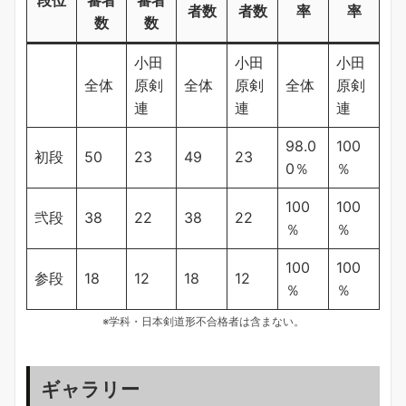
段位
審者
審者
者数
者数
率
率
数
数
小田
小田
小田
全体
原剣
全体
原剣
全体
原剣
連
連
連
98.0
100
初段
50
23
49
23
0％
％
100
100
弐段
38
22
38
22
％
％
100
100
参段
18
12
18
12
％
％
※学科・日本剣道形不合格者は含まない。
ギャラリー