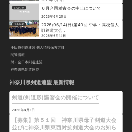
６月合同稽古会の中止について
お知らせ
2026年6月25日
2026/06/14(日)第40回 中学・高校個人
大会結果
戦剣道大会...
2026年6月14日
小田原剣道連盟 個人情報保護方針
関連情報
財）全日本剣道連盟
神奈川県剣道連盟
神奈川県剣道連盟 最新情報
剣道(剣道形)講習会の開催について
2026年8月7日
【募集】第５１回 神奈川県母子剣道大会
並びに神奈川県東西対抗剣道大会のお知ら