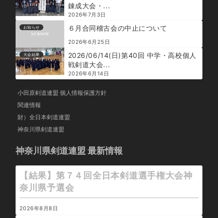
錬成大会・...
2026年7月3日
６月合同稽古会の中止について
お知らせ
2026年6月25日
2026/06/14(日)第40回 中学・高校個人
大会結果
戦剣道大会...
2026年6月14日
小田原剣道連盟 個人情報保護方針
関連情報
財）全日本剣道連盟
神奈川県剣道連盟
神奈川県剣道連盟 最新情報
【結果】第７４回全日本剣道選手権大会神
奈川県予選会
2026年8月8日