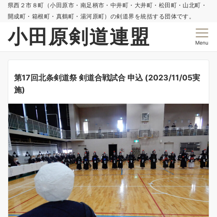
県西２市８町（小田原市・南足柄市・中井町・大井町・松田町・山北町・
開成町・箱根町・真鶴町・湯河原町）の剣道界を統括する団体です。
小田原剣道連盟
Menu
第17回北条剣道祭 剣道合戦試合 申込 (2023/11/05実
施)