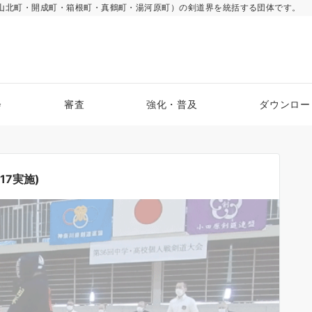
山北町・開成町・箱根町・真鶴町・湯河原町）の剣道界を統括する団体です。
会
審査
強化・普及
ダウンロー
17実施)