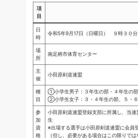
項
目
日
令和5年9月17日（日曜日） ９時３０
時
場
南足柄市体育センター
所
主
小田原剣道連盟
催
種
①小学生男子：３年生の部・４年生の部
目
②小学生女子：３・４年生の部、５・６
参
小田原剣道連盟登録支部に所属し、当連
加
生
資
※出場する選手は小田原剣道連盟に会員
格
（但し、必要がある場合はこの限りでは