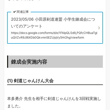
関連記事
2023/05/06 小田原剣道連盟 小学生錬成会につ
いてのアンケート
https://docs.google.com/forms/d/e/1FAIpQLSd9_PQfcCHBuaTgI
uQVZvR9J8tXDb0Qkvmn5EZUjqVy5Hr2hg/viewform
錬成会実施内容
(1) 剣道じゃんけん大会
本多勇介 先生を相手に剣道じゃんけんを3回戦実施し
ました。