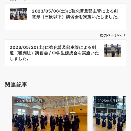
投
2023/05/06(土)に強化普及部主管による剣
稿
道形（三段以下）講習会を実施いたしました。
ナ
ビ
ゲ
次のページへ
ー
2023/05/20(土)に強化普及部主管による剣
シ
道（審判法）講習会 / 中学生錬成会を実施いた
ョ
しました。
ン
関連記事
2026年4月18日
2025年5月17日