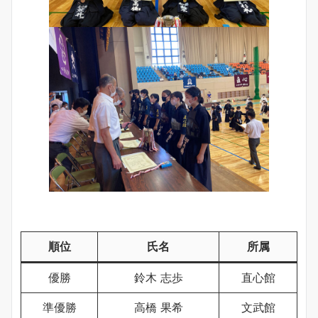
順位
氏名
所属
優勝
鈴木 志歩
直心館
準優勝
高橋 果希
文武館