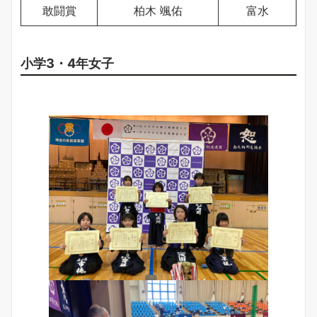
敢闘賞
柏木 颯佑
富水
小学3・4年女子