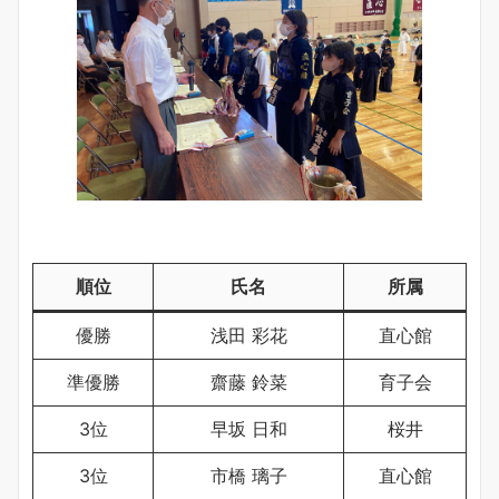
順位
氏名
所属
優勝
浅田 彩花
直心館
準優勝
齋藤 鈴菜
育子会
3位
早坂 日和
桜井
3位
市橋 璃子
直心館