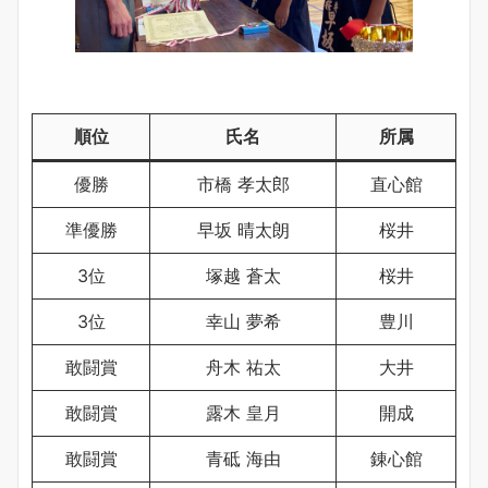
順位
氏名
所属
優勝
市橋 孝太郎
直心館
準優勝
早坂 晴太朗
桜井
3位
塚越 蒼太
桜井
3位
幸山 夢希
豊川
敢闘賞
舟木 祐太
大井
敢闘賞
露木 皇月
開成
敢闘賞
青砥 海由
錬心館