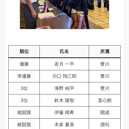
順位
氏名
所属
優勝
若月 一平
豊川
準優勝
川口 翔三郎
豊川
3位
海野 純平
豊川
3位
鈴木 陽智
直心館
敢闘賞
伊藤 晴希
開成
敢闘賞
本多 夏喜
酒匂