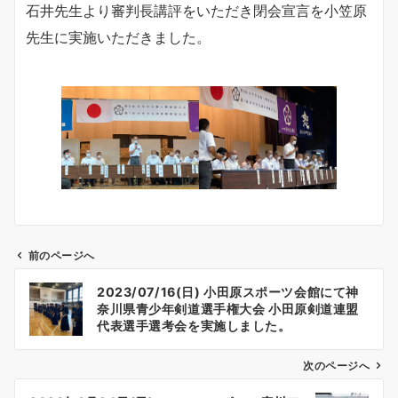
石井先生より審判長講評をいただき閉会宣言を小笠原
先生に実施いただきました。
前のページへ
投
2023/07/16(日) 小田原スポーツ会館にて神
稿
奈川県青少年剣道選手権大会 小田原剣道連盟
ナ
代表選手選考会を実施しました。
ビ
ゲ
次のページへ
ー