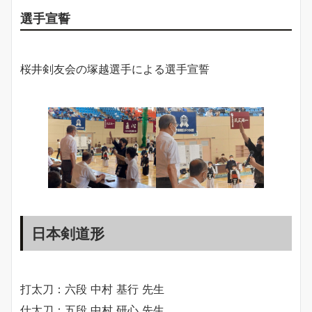
選手宣誓
桜井剣友会の塚越選手による選手宣誓
日本剣道形
打太刀：六段 中村 基行 先生
仕太刀：五段 中村 研心 先生