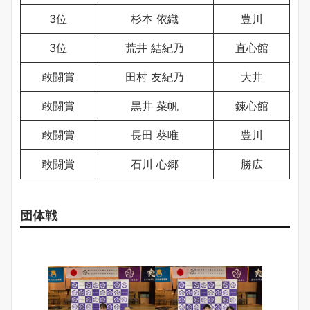
3位
杉本 依織
豊川
3位
荒井 結紀乃
直心館
敢闘賞
田村 友紀乃
大井
敢闘賞
黒井 菜帆
錬心館
敢闘賞
長田 葵唯
豊川
敢闘賞
石川 心郷
勝広
団体戦