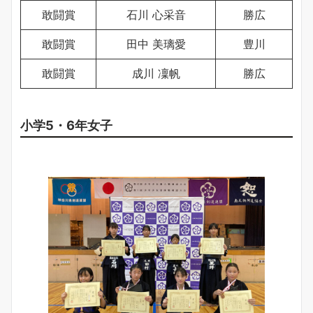
敢闘賞
石川 心采音
勝広
敢闘賞
田中 美璃愛
豊川
敢闘賞
成川 凜帆
勝広
小学5・6年女子