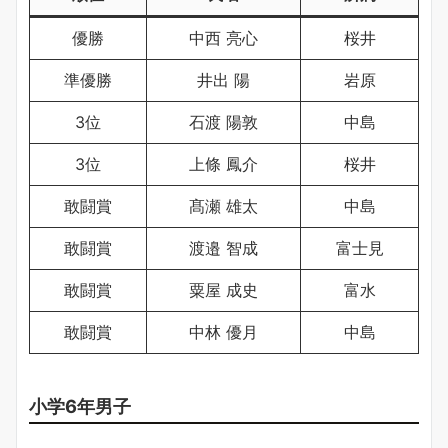
優勝
中西 亮心
桜井
準優勝
井出 陽
岩原
3位
石渡 陽敦
中島
3位
上條 鳳介
桜井
敢闘賞
髙瀬 雄太
中島
敢闘賞
渡邉 智成
富士見
敢闘賞
粟屋 成史
富水
敢闘賞
中林 優月
中島
小学6年男子