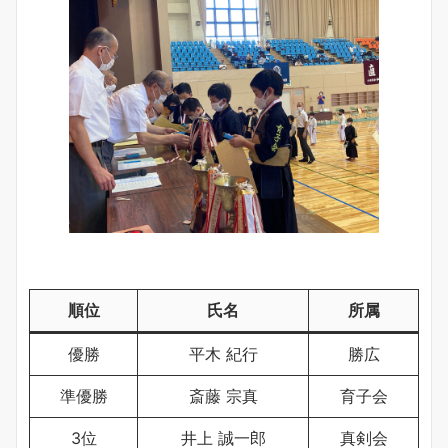
順位
氏名
所属
優勝
平木 紀行
勝広
準優勝
斎藤 宗真
育子会
3位
井上 誠一郎
真剣会