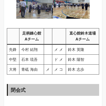
足柄錬心館
直心館鈴木道場
Aチーム
Aチーム
先鋒
今村 結翔
メ メ
鈴木 英隆
中堅
石本 琉吾
ド メ
鈴木 陽智
大将
青砥 海由
メ
メ コ
鈴木 志歩
閉会式