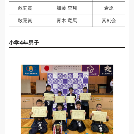
敢闘賞
加藤 空翔
岩原
敢闘賞
青木 竜馬
真剣会
小学4年男子