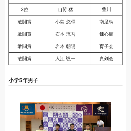
3位
山荷 猛
豊川
敢闘賞
小島 悠暉
南足柄
敢闘賞
石本 琉吾
錬心館
敢闘賞
岩本 朝陽
育子会
敢闘賞
入江 颯一
真剣会
小学5年男子