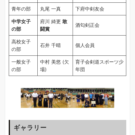
青年の部
丸尾 一真
下府中剣友会
中学女子
府川 綺更
敢
酒匂剣正会
の部
闘賞
高校女子
石井 千晴
個人会員
の部
一般女子
中村 美悠 (欠
育子会剣道スポーツ少
の部
場)
年団
ギャラリー