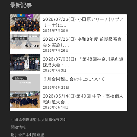
最新記事
2026/07/26(日) 小田原アリーナ(サブア
お知らせ
リーナ)に...
2026年7月30日
2026/07/26(日) 令和8年度 前期級審査
審査結果
会を実施し...
2026年7月26日
2026/07/03(日) 「第48回神奈川県剣道
大会結果
錬成大会・...
2026年7月3日
６月合同稽古会の中止について
お知らせ
2026年6月25日
2026/06/14(日)第40回 中学・高校個人
大会結果
戦剣道大会...
2026年6月14日
小田原剣道連盟 個人情報保護方針
関連情報
財）全日本剣道連盟