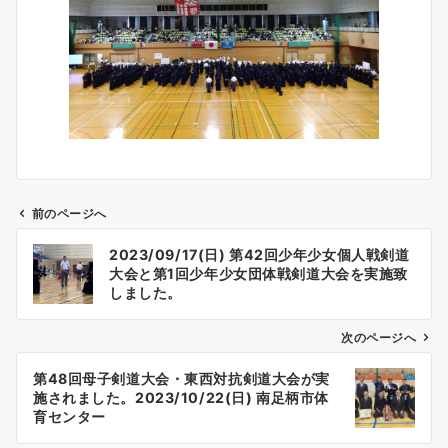
前のページへ
投
2023/09/17(日) 第42回少年少女個人戦剣道
稿
大会と第1回少年少女団体戦剣道大会を実施致
ナ
しました。
ビ
ゲ
次のページへ
ー
第48回母子剣道大会・東西対抗剣道大会が実
シ
施されました。2023/10/22(日) 南足柄市体
ョ
育センター
ン