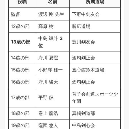
役職
名前
所属道場
監督
渡辺 剛 先生
下府中剣友会
12歳の部
髙原 樹
勝広道場
中島 颯斗
3
13歳の部
豊川剣友会
位
14歳の部
府川 夏煕
酒匂剣正会
15歳の部
小野澤 桂一
直心館鈴木道場
16歳の部
府川 駿天
酒匂剣正会
育子会剣道スポーツ少
17歳の部
平野 舷
年団
18歳の部
巻上 龍浩
真鶴剣道部
19歳の部
窪園 悠人
中島剣心会