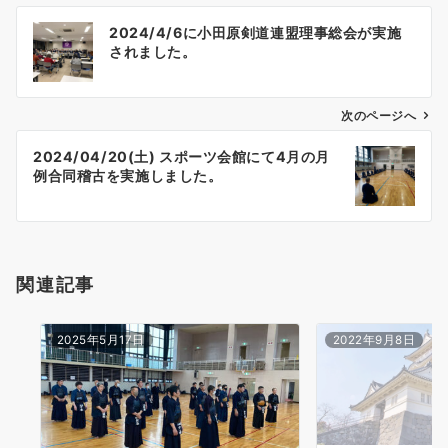
投
2024/4/6に小田原剣道連盟理事総会が実施
稿
されました。
ナ
ビ
ゲ
次のページへ
ー
2024/04/20(土) スポーツ会館にて4月の月
シ
例合同稽古を実施しました。
ョ
ン
関連記事
2025年5月17日
2022年9月8日