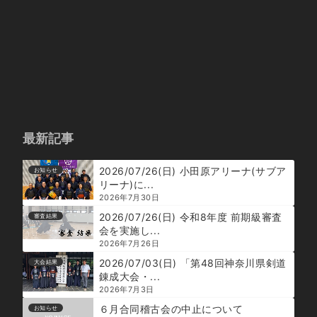
最新記事
2026/07/26(日) 小田原アリーナ(サブア
お知らせ
リーナ)に...
2026年7月30日
2026/07/26(日) 令和8年度 前期級審査
審査結果
会を実施し...
2026年7月26日
2026/07/03(日) 「第48回神奈川県剣道
大会結果
錬成大会・...
2026年7月3日
６月合同稽古会の中止について
お知らせ