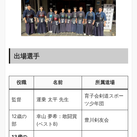
出場選手
役職
名前
所属道場
育子会剣道スポー
監督
運乗 太平 先生
ツ少年団
12歳の
幸山 夢希：敢闘賞
豊川剣友会
部
(ベスト8)
13歳の