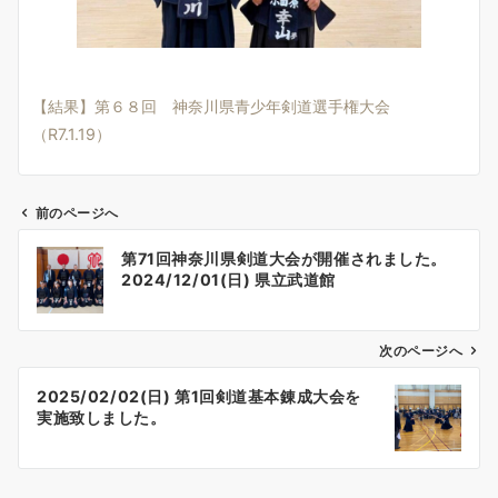
【結果】第６８回 神奈川県青少年剣道選手権大会
（R7.1.19）
前のページへ
投
第71回神奈川県剣道大会が開催されました。
稿
2024/12/01(日) 県立武道館
ナ
ビ
ゲ
次のページへ
ー
2025/02/02(日) 第1回剣道基本錬成大会を
シ
実施致しました。
ョ
ン