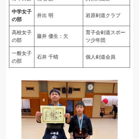
中学女子
井出 明
岩原剣道クラブ
の部
高校女子
育子会剣道スポー
藤井 優生：欠
の部
ツ少年団
一般女子
石井 千晴
個人剣道会員
の部