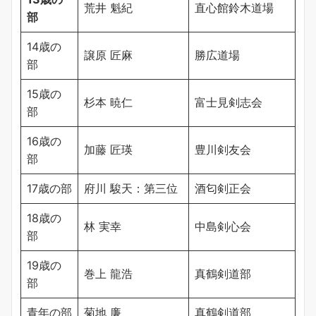
荒井 魁紀
直心館鈴木道場
部
14歳の
譲原 匠麻
勝広道場
部
15歳の
杉本 暁仁
富士見剣志会
部
16歳の
加藤 匠瑛
豊川剣友会
部
17歳の部
府川 駿天：第三位
酒匂剣正会
18歳の
林 実幸
中島剣心会
部
19歳の
巻上 龍浩
真鶴剣道部
部
青年の部
菊地 廉
真鶴剣道部