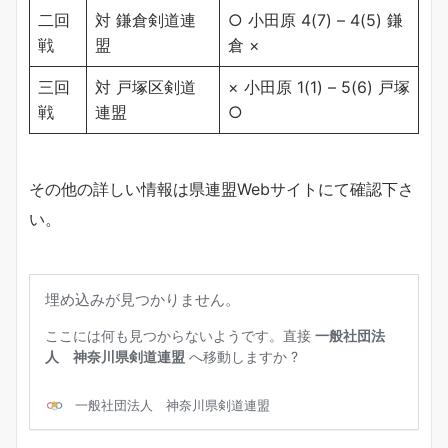
二回
対 鎌倉剣道連
○ 小田原 4(7) – 4(5) 鎌
戦
盟
倉 ×
三回
対 戸塚区剣道
× 小田原 1(1) – 5(6) 戸塚
戦
連盟
○
その他の詳しい情報は県連盟Webサイトにて確認下さ
い。