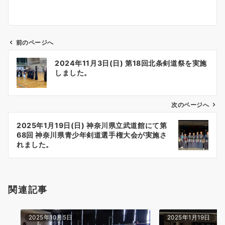
前のページへ
投
2024年11月3日(日) 第18回北条剣道祭を実施
稿
しました。
ナ
ビ
ゲ
次のページへ
ー
2025年1月19日(日) 神奈川県立武道館にて第
シ
68回 神奈川県青少年剣道選手権大会が実施さ
ョ
れました。
ン
関連記事
2025年10月5日
2025年1月19日