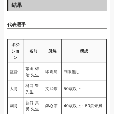
結果
代表選手
ポジ
ショ
名前
所属
構成
ン
繁田 雄
監督
印刷局
制限無し
治 先生
樋口 肇
大将
文武舘
50歳以上
先生
新谷 真
副将
錬心館
40歳以上～50歳未満
勇 先生