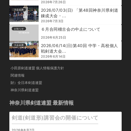
2026年7月26日
2026/07/03(日) 「第48回神奈川県剣道
大会結果
錬成大会・...
2026年7月3日
６月合同稽古会の中止について
お知らせ
2026年6月25日
2026/06/14(日)第40回 中学・高校個人
大会結果
戦剣道大会...
2026年6月14日
小田原剣道連盟 個人情報保護方針
関連情報
財）全日本剣道連盟
神奈川県剣道連盟
神奈川県剣道連盟 最新情報
剣道(剣道形)講習会の開催について
2026年8月7日