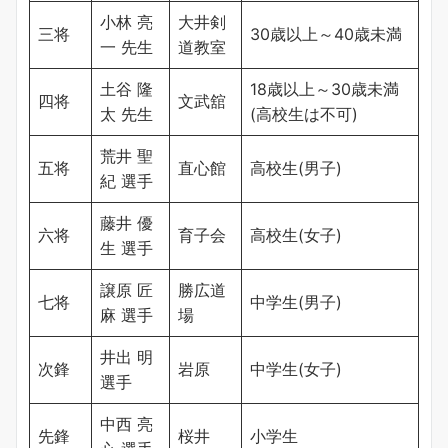
小林 亮
大井剣
三将
30歳以上～40歳未満
一 先生
道教室
土谷 隆
18歳以上～30歳未満
四将
文武舘
太 先生
(高校生は不可)
荒井 聖
五将
直心館
高校生(男子)
紀 選手
藤井 優
六将
育子会
高校生(女子)
生 選手
譲原 匠
勝広道
七将
中学生(男子)
麻 選手
場
井出 明
次鋒
岩原
中学生(女子)
選手
中西 亮
先鋒
桜井
小学生