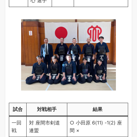
心 選手
試合
対戦相手
結果
一回
対 座間市剣道
○ 小田原 6(11) -1(2) 座
戦
連盟
間 ×