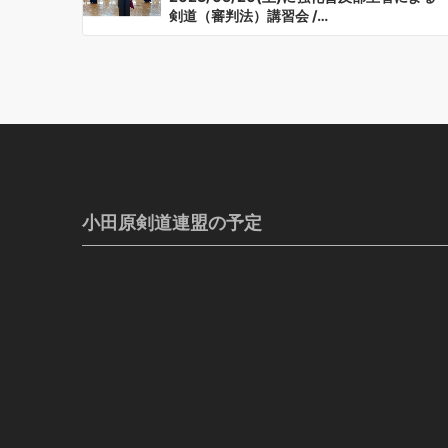
剣道（審判法）講習会 /…
小田原剣道連盟の予定