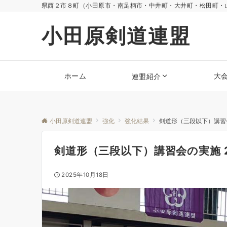
県西２市８町（小田原市・南足柄市・中井町・大井町・松田町・
小田原剣道連盟
ホーム
大
連盟紹介
小田原剣道連盟
強化
強化結果
剣道形（三段以下）講習会の実施
剣道形（三段以下）講習会の実施 2025
2025年10月18日