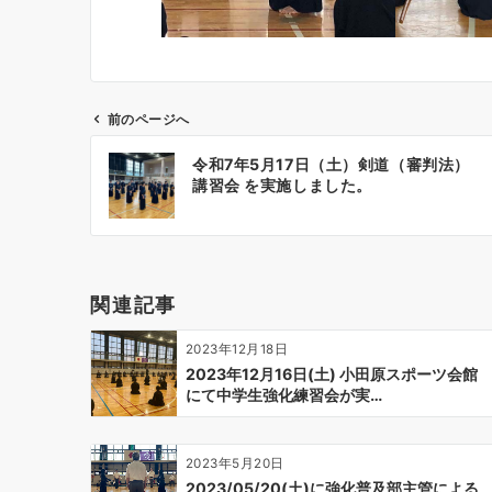
前のページへ
投
令和7年5月17日（土）剣道（審判法）
稿
講習会 を実施しました。
ナ
ビ
ゲ
ー
関連記事
シ
ョ
2023年12月18日
ン
2023年12月16日(土) 小田原スポーツ会館
にて中学生強化練習会が実…
2023年5月20日
2023/05/20(土)に強化普及部主管による