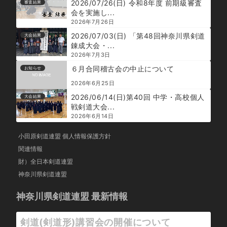
2026/07/26(日) 令和8年度 前期級審査
審査結果
会を実施し...
2026年7月26日
2026/07/03(日) 「第48回神奈川県剣道
大会結果
錬成大会・...
2026年7月3日
６月合同稽古会の中止について
お知らせ
2026年6月25日
2026/06/14(日)第40回 中学・高校個人
大会結果
戦剣道大会...
2026年6月14日
小田原剣道連盟 個人情報保護方針
関連情報
財）全日本剣道連盟
神奈川県剣道連盟
神奈川県剣道連盟 最新情報
剣道(剣道形)講習会の開催について