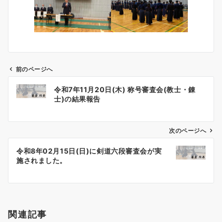
前のページへ
投
令和7年11月20日(木) 称号審査会(教士・錬
稿
士)の結果報告
ナ
ビ
ゲ
次のページへ
ー
令和8年02月15日(日)に剣道六段審査会が実
シ
施されました。
ョ
ン
関連記事