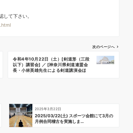
認して下さい。
.html
次のページへ
令和4年10月22日（土）[剣道形（三段
以下）講習会] ／ [神奈川県剣道連盟会
長・小林英雄先生による剣道講演会ほ
か]のご案内：9/20発送分
2025年3月22日
2025/03/22(土) スポーツ会館にて3月の
月例合同稽古を実施しま…