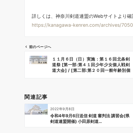
詳しくは、神奈川剣道連盟のWebサイトより確
https://kanagawa-kenren.com/archives/7050
前のページへ
投
１１月６日（日）実施：第１６回北条剣
稿
道祭 [第一部:第４１回少年少女個人戦剣
ナ
道大会] / [第二部:第２０回一般年齢別個
人戦剣道大会]のご案内
ビ
ゲ
ー
関連記事
シ
ョ
2022年9月8日
ン
令和4年9月6日送信 剣道 審判法 講習会(県
剣道連盟開催) 小田原剣道…