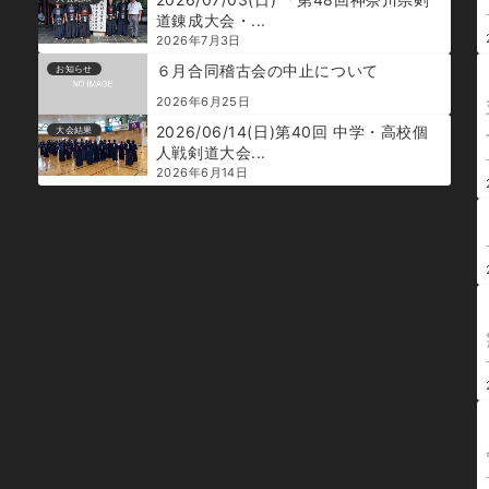
道錬成大会・...
2026年7月3日
６月合同稽古会の中止について
お知らせ
2026年6月25日
2026/06/14(日)第40回 中学・高校個
大会結果
人戦剣道大会...
2026年6月14日