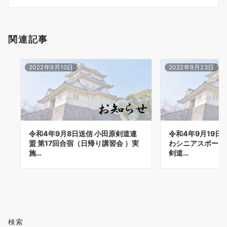
ン
関連記事
2022年9月10日
2022年9月23日
令和4年9月8日送信 小田原剣道連
令和4年9月19日
盟 第17回合宿（日帰り講習会 ）実
わシニアスポーツ
施…
剣道…
検索