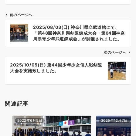
前のページへ
投
2025/08/03(日) 神奈川県立武道館にて、
稿
「第48回神奈川県剣道錬成大会・第64回神奈
ナ
川県青少年武道錬成会」が開催されました。
ビ
ゲ
次のページへ
ー
2025/10/05(日) 第44回少年少女個人戦剣道
シ
大会を実施致しました。
ョ
ン
関連記事
2022年6月5日
2025年12月7日