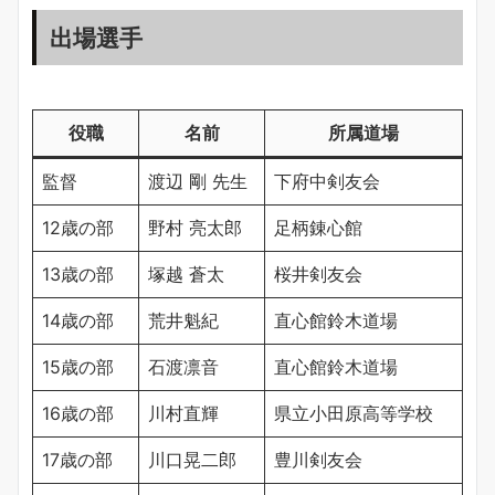
出場選手
役職
名前
所属道場
監督
渡辺 剛 先生
下府中剣友会
12歳の部
野村 亮太郎
足柄錬心館
13歳の部
塚越 蒼太
桜井剣友会
14歳の部
荒井魁紀
直心館鈴木道場
15歳の部
石渡凛音
直心館鈴木道場
16歳の部
川村直輝
県立小田原高等学校
17歳の部
川口晃二郎
豊川剣友会