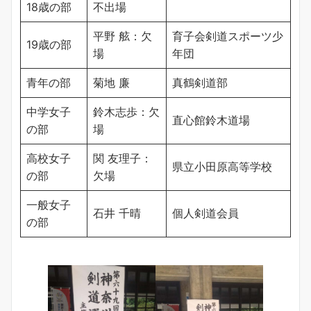
18歳の部
不出場
平野 舷：欠
育子会剣道スポーツ少
19歳の部
場
年団
青年の部
菊地 廉
真鶴剣道部
中学女子
鈴木志歩：欠
直心館鈴木道場
の部
場
高校女子
関 友理子：
県立小田原高等学校
の部
欠場
一般女子
石井 千晴
個人剣道会員
の部