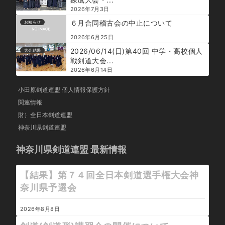
2026年7月3日
６月合同稽古会の中止について
お知らせ
2026年6月25日
2026/06/14(日)第40回 中学・高校個人
大会結果
戦剣道大会...
2026年6月14日
小田原剣道連盟 個人情報保護方針
関連情報
財）全日本剣道連盟
神奈川県剣道連盟
神奈川県剣道連盟 最新情報
【結果】第７４回全日本剣道選手権大会神
奈川県予選会
2026年8月8日