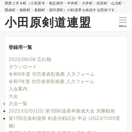
県西２市８町（小田原市・南足柄市・中井町・大井町・松田町・山北町・
開成町・箱根町・真鶴町・湯河原町）の剣道界を統括する団体です。
小田原剣道連盟
Menu
登録用一覧
2025/06/08 忘れ物
ダウンロード
令和6年度 功労者表彰推薦 入力フォーム
令和7年度 功労者表彰推薦 入力フォーム
入会案内
大会
大会一覧
2025/02/02(日) 第1回剣道基本錬成大会 決勝動画
第17回北条剣道祭 剣道合戦試合 申込 (2023/11/05実
施)