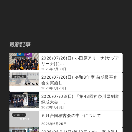
最新記事
2026/07/26(日) 小田原アリーナ(サブア
お知らせ
リーナ)に...
2026年7月30日
2026/07/26(日) 令和8年度 前期級審査
審査結果
会を実施し...
2026年7月26日
2026/07/03(日) 「第48回神奈川県剣道
大会結果
錬成大会・...
2026年7月3日
６月合同稽古会の中止について
お知らせ
2026年6月25日
2026/06/14(日)第40回 中学・高校個人
大会結果